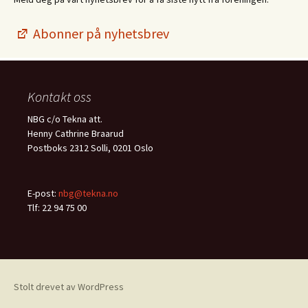
Abonner på nyhetsbrev
Kontakt oss
NBG c/o Tekna att.
Henny Cathrine Braarud
Postboks 2312 Solli, 0201 Oslo
E-post:
nbg@tekna.no
Tlf: 22 94 75 00
Stolt drevet av WordPress