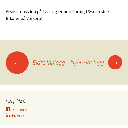
Vi sikter oss inn på fysisk gjennomføring i Sweco sine
lokaler på Vækerø!
Innleggsnavigasjo
→
←
Nyere innlegg
Eldre innlegg
Følg NBG
Facebook
LinkedIn