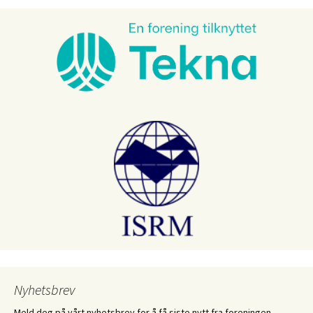
Nyhetsbrev
Meld deg på vårt nyhetsbrev for å få siste nytt fra foreningen.