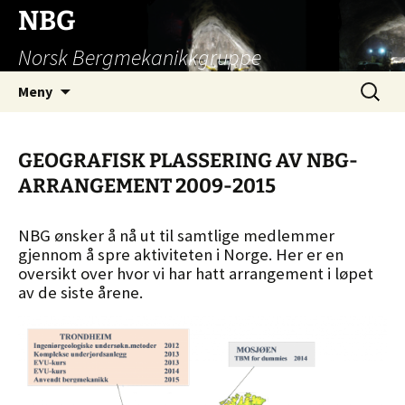
Hopp
NBG
til
Norsk Bergmekanikkgruppe
innhold
Søk
Meny
etter:
GEOGRAFISK PLASSERING AV NBG-
ARRANGEMENT 2009-2015
NBG ønsker å nå ut til samtlige medlemmer
gjennom å spre aktiviteten i Norge. Her er en
oversikt over hvor vi har hatt arrangement i løpet
av de siste årene.